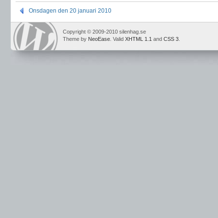
Onsdagen den 20 januari 2010
Copyright © 2009-2010 silenhag.se
Theme by
NeoEase
. Valid
XHTML 1.1
and
CSS 3
.