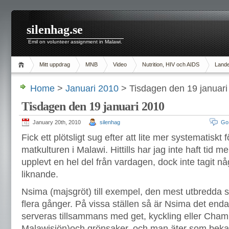
silenhag.se
Emil on volunteer assignment in Malawi.
Mitt uppdrag
MNB
Video
Nutrition, HIV och AIDS
Lande
Home
>
Januari 2010
> Tisdagen den 19 januari
Tisdagen den 19 januari 2010
January 20th, 2010
silenhag
Go
Fick ett plötsligt sug efter att lite mer systematiskt 
matkulturen i Malawi. Hittills har jag inte haft tid 
upplevt en hel del från vardagen, dock inte tagit nå
liknande.
Nsima (majsgröt) till exempel, den mest utbredda s
flera gånger. På vissa ställen så är Nsima det enda
serveras tillsammans med get, kyckling eller Chamb
Malawisjön)och grönsaker, och man äter som bek