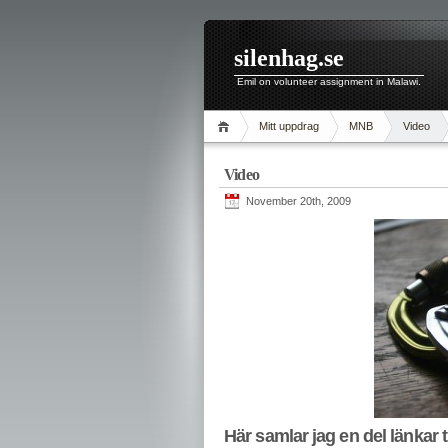
silenhag.se
Emil on volunteer assignment in Malawi.
Mitt uppdrag
MNB
Video
Video
November 20th, 2009
Här samlar jag en del länkar t