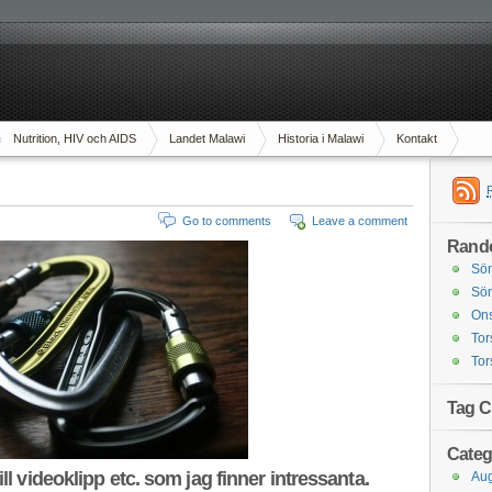
Nutrition, HIV och AIDS
Landet Malawi
Historia i Malawi
Kontakt
Go to comments
Leave a comment
Rand
Sön
Sön
On
Tor
Tor
Tag C
Categ
ill videoklipp etc. som jag finner intressanta.
Aug