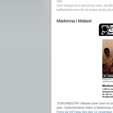
Tips.
Som många av er vet så kan man, om film
buffra/ladda hem för att sedan trycka på 
Madonna i Malawi
DOKUMENTÄR I Malawi lever över en milj
aids. I dokumentären följer vi Madonnas r
Finns på SVT-play tom den 12 november
.