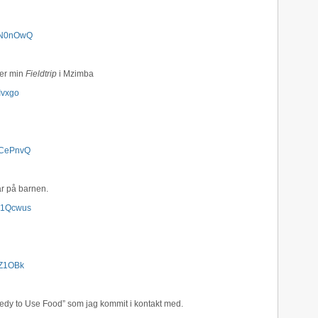
waN0nOwQ
der min
Fieldtrip
i Mzimba
Ivxgo
kCePnvQ
ar på barnen.
S1Qcwus
qZ1OBk
eedy to Use Food” som jag kommit i kontakt med.