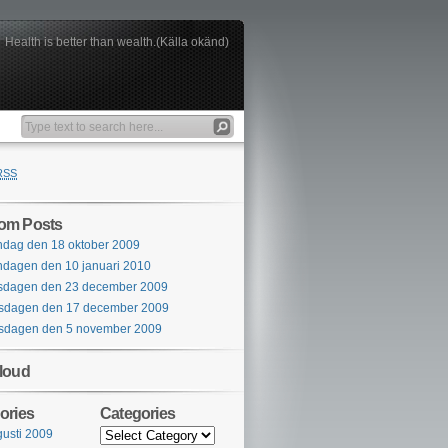
Health is better than wealth.(Källa okänd)
RSS
om Posts
dag den 18 oktober 2009
dagen den 10 januari 2010
sdagen den 23 december 2009
sdagen den 17 december 2009
sdagen den 5 november 2009
loud
ories
Categories
usti 2009