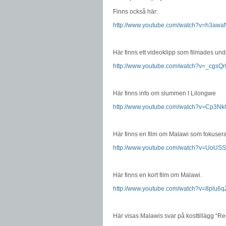
Finns också här:
http://www.youtube.com/watch?v=h3a
Här finns ett videoklipp som filmades un
http://www.youtube.com/watch?v=_cgsQr
Här finns info om slummen I Lilongwe
http://www.youtube.com/watch?v=Cp3N
Här finns en film om Malawi som fokuser
http://www.youtube.com/watch?v=UoUS
Här finns en kort film om Malawi.
http://www.youtube.com/watch?v=8plu6
Här visas Malawis svar på kosttillägg “R