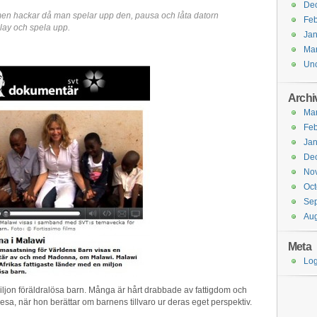
De
en hackar då man spelar upp den, pausa och låta datorn
Feb
play och spela upp.
Jan
Ma
Unc
Archi
Ma
Feb
Jan
De
No
Oct
Se
Aug
Meta
Log
on föräldralösa barn. Många är hårt drabbade av fattigdom och
esa, när hon berättar om barnens tillvaro ur deras eget perspektiv.