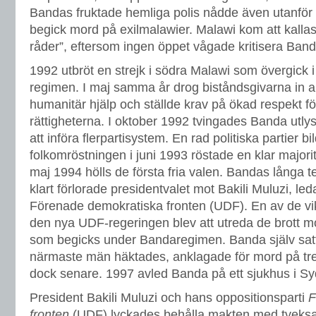
Bandas fruktade hemliga polis nådde även utanför
begick mord på exilmalawier. Malawi kom att kallas
råder”, eftersom ingen öppet vågade kritisera Band
1992 utbröt en strejk i södra Malawi som övergick 
regimen. I maj samma år drog biståndsgivarna in allt
humanitär hjälp och ställde krav på ökad respekt f
rättigheterna. I oktober 1992 tvingades Banda utl
att införa flerpartisystem. En rad politiska partier bi
folkomröstningen i juni 1993 röstade en klar majorite
maj 1994 hölls de första fria valen. Bandas långa t
klart förlorade presidentvalet mot Bakili Muluzi, led
Förenade demokratiska fronten (UDF). En av de vik
den nya UDF-regeringen blev att utreda de brott mo
som begicks under Bandaregimen. Banda själv satt
närmaste män häktades, anklagade för mord på tre 
dock senare. 1997 avled Banda på ett sjukhus i Sy
President Bakili Muluzi och hans oppositionsparti
F
fronten
(UDF) lyckades behålla makten med tveks