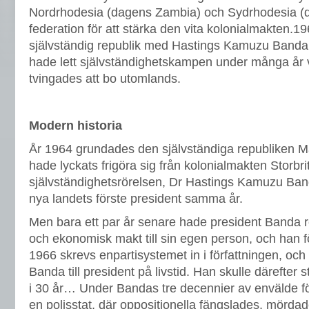
Nordrhodesia (dagens Zambia) och Sydrhodesia (
federation för att stärka den vita kolonialmakten.1
självständig republik med Hastings Kamuzu Banda
hade lett självständighetskampen under många år v
tvingades att bo utomlands.
Modern historia
År 1964 grundades den självständiga republiken 
hade lyckats frigöra sig från kolonialmakten Storbr
självständighetsrörelsen, Dr Hastings Kamuzu Ban
nya landets förste president samma år.
Men bara ett par år senare hade president Banda re
och ekonomisk makt till sin egen person, och han fö
1966 skrevs enpartisystemet in i författningen, oc
Banda till president på livstid. Han skulle därefter 
i 30 år… Under Bandas tre decennier av envälde fö
en polisstat, där oppositionella fängslades, mördade