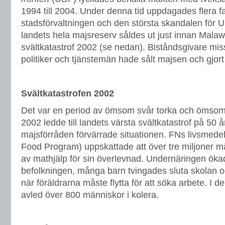
1994 till 2004. Under denna tid uppdagades flera fa
stadsförvaltningen och den största skandalen för U
landets hela majsreserv såldes ut just innan Mala
svältkatastrof 2002 (se nedan). Biståndsgivare mis
politiker och tjänstemän hade sålt majsen och gjort 
Svältkatastrofen 2002
Det var en period av ömsom svår torka och ömso
2002 ledde till landets värsta svältkatastrof på 50
majsförråden förvärrade situationen. FNs livsmed
Food Program) uppskattade att över tre miljoner 
av mathjälp för sin överlevnad. Undernäringen ökad
befolkningen, många barn tvingades sluta skolan oc
när föräldrarna måste flytta för att söka arbete. I 
avled över 800 människor i kolera.