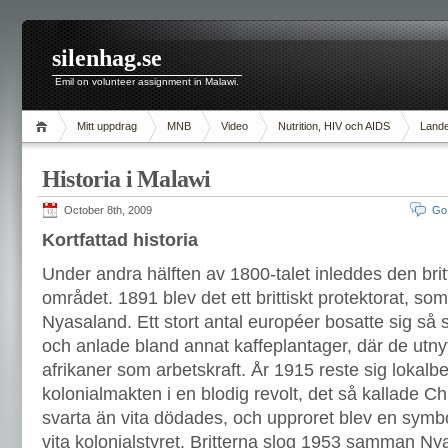
silenhag.se
Emil on volunteer assignment in Malawi.
Mitt uppdrag
MNB
Video
Nutrition, HIV och AIDS
Lande
Historia i Malawi
October 8th, 2009
Go
Kortfattad historia
Under andra hälften av 1800-talet inleddes den brit
området. 1891 blev det ett brittiskt protektorat, s
Nyasaland. Ett stort antal européer bosatte sig s
och anlade bland annat kaffeplantager, där de utn
afrikaner som arbetskraft. År 1915 reste sig lokalb
kolonialmakten i en blodig revolt, det så kallade C
svarta än vita dödades, och upproret blev en symb
vita kolonialstyret. Britterna slog 1953 samman N