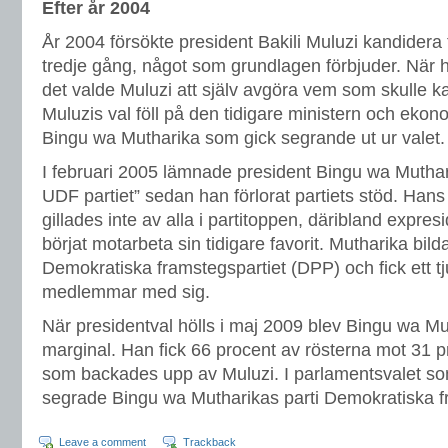
Efter år 2004
År 2004 försökte president Bakili Muluzi
kandidera t
tredje gång, något som grundlagen förbjuder. När
det valde
Muluzi att själv avgöra vem som skulle ka
Muluzis val föll på den tidigare
ministern och ekon
Bingu wa Mutharika som gick segrande ut ur valet.
I februari 2005 lämnade president Bingu wa Muthar
UDF partiet” sedan han förlorat partiets stöd. Han
gillades inte av alla i partitoppen, däribland expr
börjat motarbeta sin tidigare favorit. Mutharika bilda
Demokratiska framstegspartiet
(DPP) och fick ett 
medlemmar med sig.
När presidentval hölls i maj 2009 blev Bingu wa 
marginal. Han fick 66 procent av rösterna mot 31 
som backades upp av Muluzi. I parlamentsvalet som
segrade Bingu wa Mutharikas parti Demokratiska f
Leave a comment
Trackback