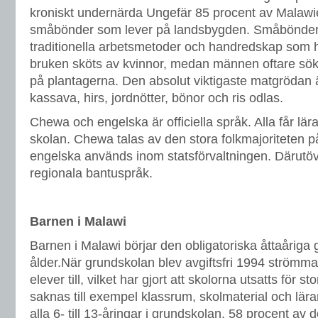
kroniskt undernärda Ungefär 85 procent av Malawie
småbönder som lever på landsbygden. Småböndern
traditionella arbetsmetoder och handredskap som h
bruken sköts av kvinnor, medan männen oftare söker 
på plantagerna. Den absolut viktigaste matgrödan
kassava, hirs, jordnötter, bönor och ris odlas.
Chewa och engelska är officiella språk. Alla får lär
skolan. Chewa talas av den stora folkmajoriteten
engelska används inom statsförvaltningen. Därutöver
regionala bantuspråk.
Barnen i Malawi
Barnen i Malawi börjar den obligatoriska åttaåriga 
ålder.När grundskolan blev avgiftsfri 1994 strömm
elever till, vilket har gjort att skolorna utsatts för s
saknas till exempel klassrum, skolmaterial och lär
alla 6- till 13-åringar i grundskolan. 58 procent av