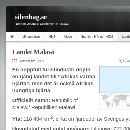
silenhag.se
Emil on volunteer assignment in Malawi.
Mitt uppdrag
MNB
Video
Nutrition, HIV och AIDS
Lande
Landet Malawi
October 8th, 2009
Go
En hoppfull turistindustri döpte
en gång landet till ”Afrikas varma
hjärta”, men det är också Afrikas
hungriga hjärta.
Officiellt namn:
Republic of
Malawi/ Republiken Malawi
2
Yta:
118 484 km
, cirka en fjärdedel av Sveriges yt
Huvudstad med antal invånare:
Lilongwe 722 00