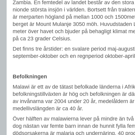
Zambia. En femtedel av landet består av den stor
nionde största insjön i världen. Bortsett från trakt
är merparten högland på mellan 1000 och 1500met
berget är Mount Mulanje 3050 möh. Huvudstaden L
meter över havet och bjuder på behagligt klimat 
på ca 23 grader Celsius.
Det finns tre årstider: en svalare period maj-augusti
september-oktober och en regnperiod oktober-april
Befolkningen
Malawi är ett av de tätast befolkade länderna i Afri
befolkningstillväxten är hög och befolkningen är där
av invånarna var 2004 under 20 år, medelåldern är
medellivslängden är ca 40 år.
Över hälften av malawierna lever på mindre än två
dog nästan var femte barn innan de hunnit fylla fem
dödsorsakerna är malaria och undernäring. 40 pro