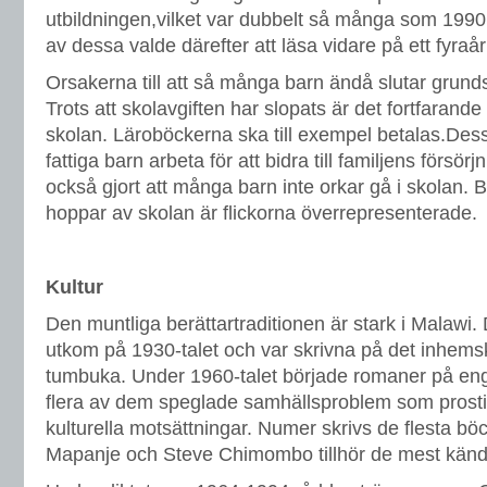
utbildningen,vilket var dubbelt så många som 199
av dessa valde därefter att läsa vidare på ett fyra
Orsakerna till att så många barn ändå slutar grundsko
Trots att skolavgiften har slopats är det fortfarande 
skolan. Läroböckerna ska till exempel betalas.D
fattiga barn arbeta för att bidra till familjens försö
också gjort att många barn inte orkar gå i skolan.
hoppar av skolan är flickorna överrepresenterade.
Kultur
Den muntliga berättartraditionen är stark i Malawi.
utkom på 1930-talet och var skrivna på det inhem
tumbuka. Under 1960-talet började romaner på eng
flera av dem speglade samhällsproblem som prostit
kulturella motsättningar. Numer skrivs de flesta bö
Mapanje och Steve Chimombo tillhör de mest kända