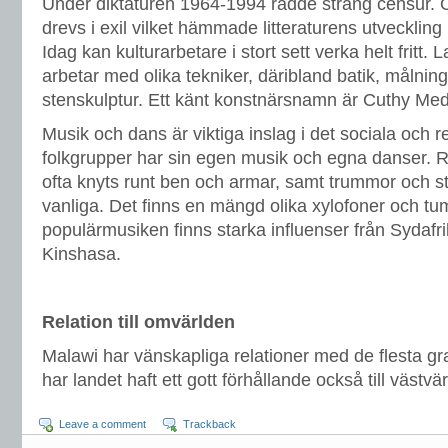
Under diktaturen 1964-1994 rådde sträng censur. O
drevs i exil vilket hämmade litteraturens utvecklin
Idag kan kulturarbetare i stort sett verka helt fritt.
arbetar med olika tekniker, däribland batik, målning
stenskulptur. Ett känt konstnärsnamn är Cuthy Me
Musik och dans är viktiga inslag i det sociala och rel
folkgrupper har sin egen musik och egna danser. 
ofta knyts runt ben och armar, samt trummor och s
vanliga. Det finns en mängd olika xylofoner och tu
populärmusiken finns starka influenser från Sydaf
Kinshasa.
Relation till omvärlden
Malawi har vänskapliga relationer med de flesta gr
har landet haft ett gott förhållande också till västvä
Leave a comment
Trackback